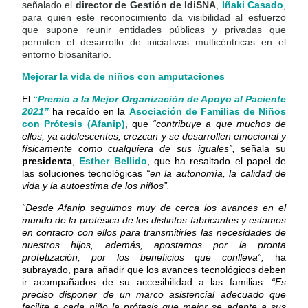
señalado el
director de Gestión de IdiSNA
,
Iñaki Casado
,
para quien este reconocimiento da visibilidad al esfuerzo
que supone reunir entidades públicas y privadas que
permiten el desarrollo de iniciativas multicéntricas en el
entorno biosanitario.
Mejorar la vida de niños con amputaciones
El
“
Premio a la Mejor
Organización de Apoyo al Paciente
2021”
ha recaído en la
Asociación de Familias de Niños
con Prótesis (Afanip)
, que
“contribuye a que muchos de
ellos, ya adolescentes, crezcan y se desarrollen emocional y
físicamente como cualquiera de sus iguales”,
señala su
presidenta
,
Esther Bellido
, que ha resaltado el papel de
las soluciones tecnológicas
“en la autonomía, la calidad de
vida y la autoestima de los niños”.
“Desde Afanip seguimos muy de cerca los avances en el
mundo de la protésica de los distintos fabricantes y estamos
en contacto con ellos para transmitirles las necesidades de
nuestros hijos, además, apostamos por la pronta
protetización, por los beneficios que conlleva”,
ha
subrayado, para añadir que los avances tecnológicos deben
ir acompañados de su accesibilidad a las familias.
“Es
preciso disponer de un marco asistencial adecuado que
facilite a cada niño la prótesis que mejor se adapte a sus