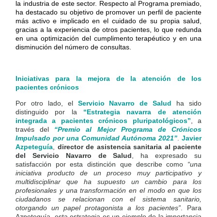
la industria de este sector. Respecto al Programa premiado,
ha destacado su objetivo de promover un perfil de paciente
más activo e implicado en el cuidado de su propia salud,
gracias a la experiencia de otros pacientes, lo que redunda
en una optimización del cumplimento terapéutico y en una
disminución del número de consultas.
Iniciativas para la mejora de la atención de los
pacientes crónicos
Por otro lado, el
Servicio Navarro de Salud
ha sido
distinguido por la
“Estrategia navarra de atención
integrada a pacientes crónicos pluripatológicos”
, a
través del
“Premio al
Mejor Programa de Crónicos
Impulsado por una Comunidad Autónoma 2021”
.
Javier
Azpeteguía
,
director de asistencia sanitaria al paciente
del Servicio Navarro de Salud
, ha expresado su
satisfacción por esta distinción que describe como
“una
iniciativa producto de un proceso muy participativo y
multidisciplinar que ha supuesto un cambio para los
profesionales y una transformación en el modo en que los
ciudadanos se relacionan con el sistema sanitario,
otorgando un papel protagonista a los pacientes”
. Para
Azpeteguía, esta estrategia es un ejemplo de la importancia