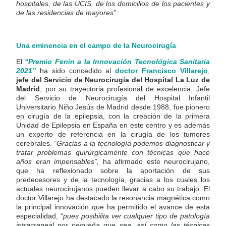
hospitales, de las UCIS, de los domicilios de los pacientes y
de las residencias de mayores”.
Una eminencia en el campo de la
Neurocirugía
El
“Premio
Fenin a la Innovación Tecnológica Sanitaria
2021”
ha sido concedido al
doctor Francisco Villarejo
,
jefe del Servicio de Neurocirugía del Hospital La Luz de
Madrid
, por su trayectoria profesional de excelencia. Jefe
del Servicio de Neurocirugía del Hospital Infantil
Universitario Niño Jesús de Madrid desde 1988, fue pionero
en cirugía de la epilepsia, con la creación de la primera
Unidad de Epilepsia en España en este centro y es además
un experto de referencia en la cirugía de los tumores
cerebrales.
“Gracias a la tecnología podemos diagnosticar y
tratar problemas quirúrgicamente con técnicas que hace
años eran impensables”,
ha afirmado este neurocirujano,
que ha reflexionado sobre la aportación de sus
predecesores y de la tecnología, gracias a los cuales los
actuales neurocirujanos pueden llevar a cabo su trabajo. El
doctor Villarejo ha destacado la resonancia magnética como
la principal innovación que ha permitido el avance de esta
especialidad, “
pues posibilita ver cualquier tipo de patología
intracraneal por pequeña que sea, así como las técnicas