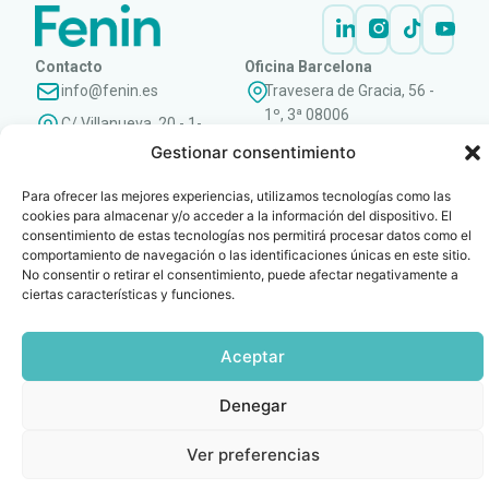
Contacto
Oficina Barcelona
info@fenin.es
Travesera de Gracia, 56 -
1º, 3ª 08006
C/ Villanueva, 20 - 1-
932 014 655
28001
Gestionar consentimiento
915 759 800
Para ofrecer las mejores experiencias, utilizamos tecnologías como las
Política
Cookies
Aviso
SIIF(Canal
Políticas
Copyright © 2025 FENIN |
|
|
|
|
cookies para almacenar y/o acceder a la información del dispositivo. El
de
legal
de
y
Todos los derechos
consentimiento de estas tecnologías nos permitirá procesar datos como el
privacidad
denuncias)
Certificacio
reservados
comportamiento de navegación o las identificaciones únicas en este sitio.
No consentir o retirar el consentimiento, puede afectar negativamente a
ciertas características y funciones.
Aceptar
Denegar
Ver preferencias