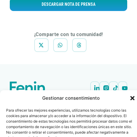
DESCARGAR NOTA DE PRENSA
¡Comparte con tu comunidad!
Gestionar consentimiento
Contacto
Oficina Barcelona
info@fenin.es
Travesera de Gracia, 56 -
Para ofrecer las mejores experiencias, utilizamos tecnologías como las
1º, 3ª 08006
C/ Villanueva, 20 - 1-
cookies para almacenar y/o acceder a la información del dispositivo. El
932 014 655
28001
consentimiento de estas tecnologías nos permitirá procesar datos como el
comportamiento de navegación o las identificaciones únicas en este sitio.
915 759 800
No consentir o retirar el consentimiento, puede afectar negativamente a
Política
Cookies
Aviso
SIIF(Canal
Políticas