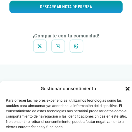
DESCARGAR NOTA DE PRENSA
¡Comparte con tu comunidad!
Gestionar consentimiento
Contacto
Oficina Barcelona
Para ofrecer las mejores experiencias, utilizamos tecnologías como las
info@fenin.es
Travesera de Gracia, 56 -
cookies para almacenar y/o acceder a la información del dispositivo. El
1º, 3ª 08006
consentimiento de estas tecnologías nos permitirá procesar datos como el
C/ Villanueva, 20 - 1-
comportamiento de navegación o las identificaciones únicas en este sitio.
932 014 655
28001
No consentir o retirar el consentimiento, puede afectar negativamente a
915 759 800
ciertas características y funciones.