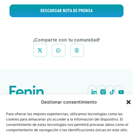
DESCARGAR NOTA DE PRENSA
¡Comparte con tu comunidad!
Gestionar consentimiento
Contacto
Oficina Barcelona
info@fenin.es
Travesera de Gracia, 56 -
Para ofrecer las mejores experiencias, utilizamos tecnologías como las
1º, 3ª 08006
C/ Villanueva, 20 - 1-
cookies para almacenar y/o acceder a la información del dispositivo. El
932 014 655
28001
consentimiento de estas tecnologías nos permitirá procesar datos como el
comportamiento de navegación o las identificaciones únicas en este sitio.
915 759 800