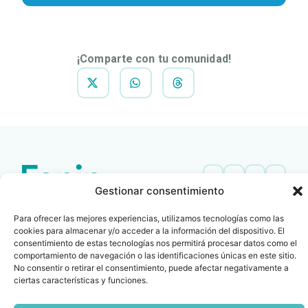
¡Comparte con tu comunidad!
Gestionar consentimiento
Contacto
Oficina Barcelona
Para ofrecer las mejores experiencias, utilizamos tecnologías como las
info@fenin.es
Travesera de Gracia, 56 -
cookies para almacenar y/o acceder a la información del dispositivo. El
1º, 3ª 08006
C/ Villanueva, 20 - 1-
consentimiento de estas tecnologías nos permitirá procesar datos como el
932 014 655
28001
comportamiento de navegación o las identificaciones únicas en este sitio.
No consentir o retirar el consentimiento, puede afectar negativamente a
915 759 800
ciertas características y funciones.
Política
Cookies
Aviso
SIIF(Canal
Políticas
Copyright © 2025 FENIN |
|
|
|
|
de
legal
de
y
Todos los derechos