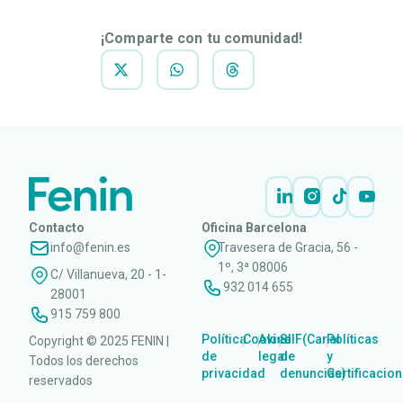
¡Comparte con tu comunidad!
Contacto
Oficina Barcelona
info@fenin.es
Travesera de Gracia, 56 -
1º, 3ª 08006
C/ Villanueva, 20 - 1-
932 014 655
28001
915 759 800
Política
Cookies
Aviso
SIIF(Canal
Políticas
Copyright © 2025 FENIN |
|
|
|
|
de
legal
de
y
Todos los derechos
privacidad
denuncias)
Certificacio
reservados