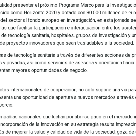
nalidad presentar el próximo Programa Marco para la Investigació
ido como Horizonte 2020 y dotado con 80.000 millones de euros.
el sector al fondo europeo en investigación, en esta jornada s
s que facilitar la participación e interactuación entre los asiste
e tecnología sanitaria, hospitales, grupos de investigación y u
n de proyectos innovadores que sean trasladables a la sociedad.
as de tecnología sanitaria a través de diferentes acciones de 
s y privadas, así como servicios de asesoría y orientación haci
sentan mayores oportunidades de negocio.
ctos internacionales de cooperación, no solo supone una vía para
esenta una oportunidad de apertura a nuevos mercados a través d
sorcio.
pañías nacionales que luchan por abrirse paso en el mercado in
 incorporación de la innovación en su estrategia resulta impresci
ás de mejorar la salud y calidad de vida de la sociedad, goza de