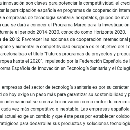
la innovación son claves para potenciar la competitividad, el cre
ar la participación española en programas de cooperación intern
da a empresas de tecnología sanitaria, hospitales, grupos de inve
a que se dará a conocer el Programa Marco para la Investigación 
urante el periodo 2014-2020, conocido como Horizonte 2020.
e de 2012
. Favorecer las acciones de cooperación internacional 
opone y aumentar la competitividad europea es el objetivo del 1
arcelona bajo el título “Futuros programas de proyectos y prop
uropea hasta el 2020”, impulsado por la Federación Española d
taforma Española de Innovación en Tecnología Sanitaria y el Cole
as empresas del sector de tecnología sanitaria es por su caráct
ad de hoy exige un paso más para garantizar su sostenibilidad y p
ión internacional se suma a la innovación como motor de crecimi
 cada vez más competitivo e inestable. Las empresas española
l actual exige un cambio y que éste pasa por establecer colabo
ratégicos para desarrollar sus productos y soluciones tecnológi