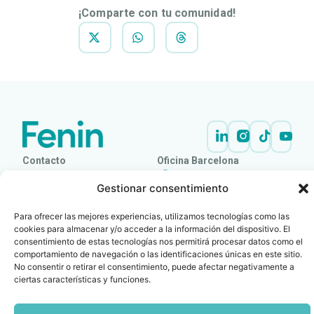
¡Comparte con tu comunidad!
Contacto
Oficina Barcelona
info@fenin.es
Travesera de Gracia, 56 -
Gestionar consentimiento
1º, 3ª 08006
C/ Villanueva, 20 - 1-
932 014 655
28001
Para ofrecer las mejores experiencias, utilizamos tecnologías como las
915 759 800
cookies para almacenar y/o acceder a la información del dispositivo. El
consentimiento de estas tecnologías nos permitirá procesar datos como el
Política
Cookies
Aviso
SIIF(Canal
Políticas
Copyright © 2025 FENIN |
|
|
|
|
comportamiento de navegación o las identificaciones únicas en este sitio.
de
legal
de
y
Todos los derechos
No consentir o retirar el consentimiento, puede afectar negativamente a
privacidad
denuncias)
Certificacio
ciertas características y funciones.
reservados