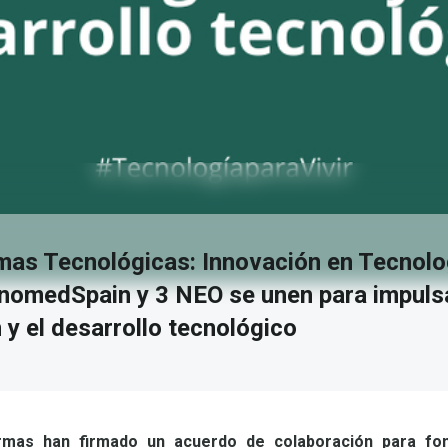
mas Tecnológicas: Innovación en Tecnolo
anomedSpain y 3 NEO se unen para impulsa
 y el desarrollo tecnológico
ormas han firmado un acuerdo de colaboración para fo