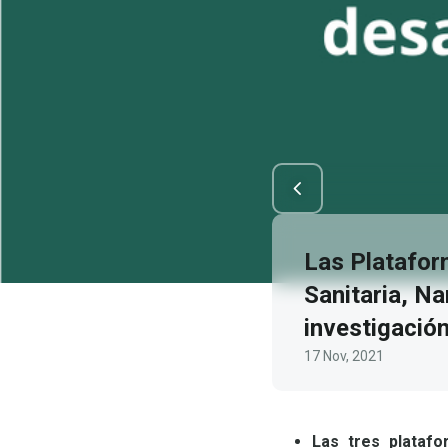
Las Platafor
Sanitaria, N
investigación
17 Nov, 2021
Las tres plataf