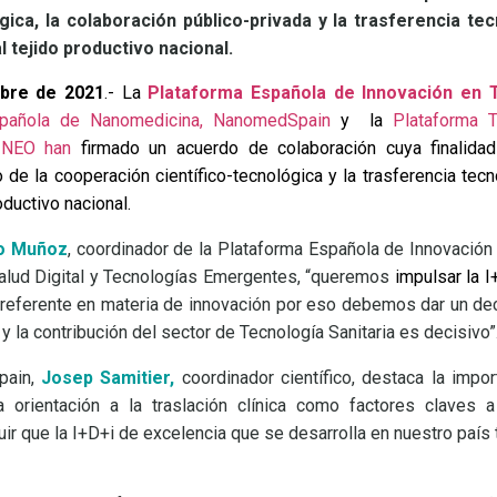
ógica, la colaboración público-privada y la trasferencia te
l tejido productivo nacional.
bre de 2021
.- La
Plataforma Española de Innovación en T
spañola de Nanomedicina, NanomedSpain
y
la
Plataforma 
3 NEO
han
firmado un acuerdo de colaboración cuya finalida
o de la cooperación científico-tecnológica y la trasferencia tec
oductivo nacional.
o Muñoz
, coordinador de la Plataforma Española de Innovación 
Salud Digital y Tecnologías Emergentes, “queremos
impulsar la I
 referente en materia de innovación por eso debemos dar un dec
y la contribución del sector de Tecnología Sanitaria es decisivo”
pain,
Josep Samitier,
coordinador científico, destaca la impo
 la orientación a la traslación clínica como factores clave
ir que la I+D+i de excelencia que se desarrolla en nuestro país 