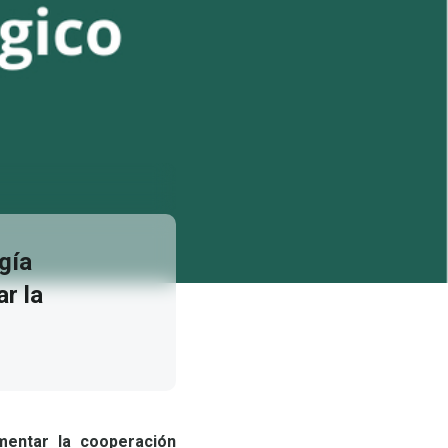
gía
r la
mentar la cooperación