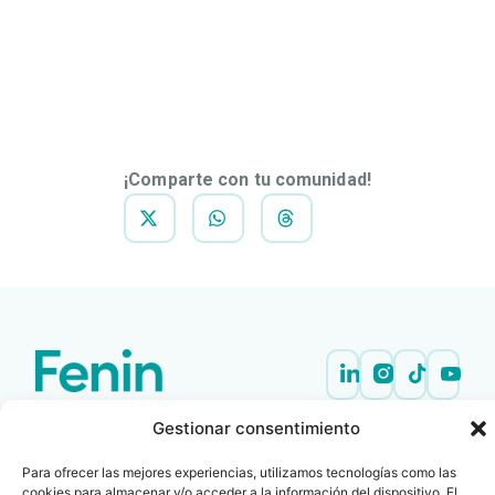
DESCARGAR
NOTA DE
PRENSA
¡Comparte con tu comunidad!
Contacto
Oficina Barcelona
Gestionar consentimiento
info@fenin.es
Travesera de Gracia, 56 -
1º, 3ª 08006
C/ Villanueva, 20 - 1-
Para ofrecer las mejores experiencias, utilizamos tecnologías como las
932 014 655
cookies para almacenar y/o acceder a la información del dispositivo. El
28001