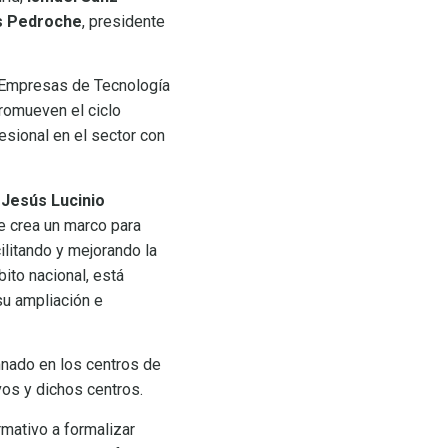
s Pedroche
,
presidente
 Empresas de Tecnología
promueven el ciclo
fesional en el sector con
y
Jesús Lucinio
se crea un marco para
ilitando y mejorando la
ito nacional, está
su ampliación e
mnado en los centros de
vos y dichos centros.
rmativo a formalizar