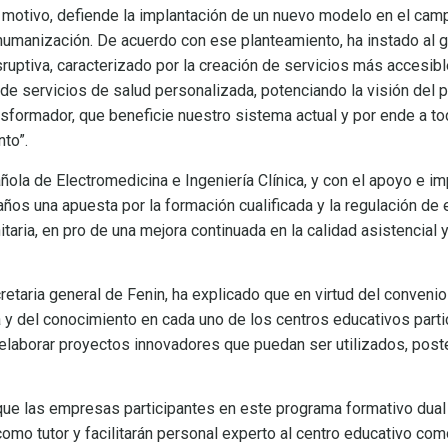
 motivo, defiende la implantación de un nuevo modelo en el campo
humanización. De acuerdo con ese planteamiento, ha instado al go
ruptiva, caracterizado por la creación de servicios más accesib
n de servicios de salud personalizada, potenciando la visión del
nsformador, que beneficie nuestro sistema actual y por ende a tod
nto”.
ola de Electromedicina e Ingeniería Clínica, y con el apoyo e i
años una apuesta por la formación cualificada y la regulación de
taria, en pro de una mejora continuada en la calidad asistencial 
retaria general de Fenin, ha explicado que en virtud del convenio
 y del conocimiento en cada uno de los centros educativos partic
 elaborar proyectos innovadores que puedan ser utilizados, poste
ue las empresas participantes en este programa formativo dual
omo tutor y facilitarán personal experto al centro educativo co