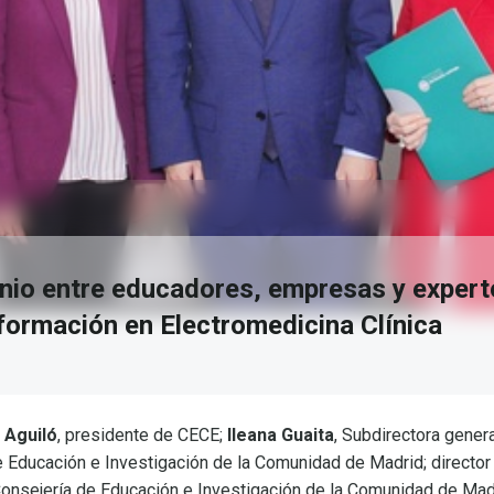
io entre educadores, empresas y experto
 formación en Electromedicina Clínica
 Aguiló
, presidente
de
CECE;
Ileana Guaita
, Subdirectora gener
 Educación e Investigación de la Comunidad de Madrid; director
Consejería de Educación e Investigación de la Comunidad de Mad