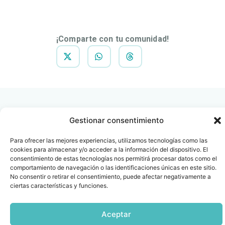
DESCARGAR
NOTA DE
PRENSA
¡Comparte con tu comunidad!
Gestionar consentimiento
Para ofrecer las mejores experiencias, utilizamos tecnologías como las
Contacto
Oficina Barcelona
cookies para almacenar y/o acceder a la información del dispositivo. El
info@fenin.es
Travesera de Gracia, 56 -
consentimiento de estas tecnologías nos permitirá procesar datos como el
1º, 3ª 08006
comportamiento de navegación o las identificaciones únicas en este sitio.
C/ Villanueva, 20 - 1-
No consentir o retirar el consentimiento, puede afectar negativamente a
932 014 655
28001
ciertas características y funciones.
915 759 800
Política
Cookies
Aviso
SIIF(Canal
Políticas
Copyright © 2025 FENIN |
|
|
|
|
Aceptar
de
legal
de
y
Todos los derechos