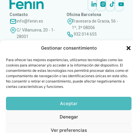
Contacto
Oficina Barcelona
info@fenin.es
Travesera de Gracia, 56 -
1º, 3ª 08006
C/ Villanueva, 20 - 1-
932 014 655
28001
915 759 800
Gestionar consentimiento
Política
Cookies
Aviso
SIIF(Canal
Políticas
Copyright © 2025 FENIN |
|
|
|
|
de
legal
de
y
Todos los derechos
Para ofrecer las mejores experiencias, utilizamos tecnologías como las
privacidad
denuncias)
Certificacio
reservados
cookies para almacenar y/o acceder a la información del dispositivo. El
consentimiento de estas tecnologías nos permitirá procesar datos como el
comportamiento de navegación o las identificaciones únicas en este sitio.
No consentir o retirar el consentimiento, puede afectar negativamente a
ciertas características y funciones.
Aceptar
Denegar
Ver preferencias