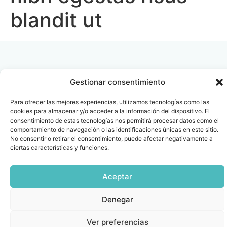
blandit ut
Gestionar consentimiento
Contacto
Oficina Barcelona
Para ofrecer las mejores experiencias, utilizamos tecnologías como las
info@fenin.es
Travesera de Gracia, 56 -
cookies para almacenar y/o acceder a la información del dispositivo. El
1º, 3ª 08006
consentimiento de estas tecnologías nos permitirá procesar datos como el
C/ Villanueva, 20 - 1-
comportamiento de navegación o las identificaciones únicas en este sitio.
932 014 655
28001
No consentir o retirar el consentimiento, puede afectar negativamente a
915 759 800
ciertas características y funciones.
Política
Cookies
Aviso
SIIF(Canal
Políticas
Copyright © 2025 FENIN |
|
|
|
|
de
legal
de
y
Todos los derechos
Aceptar
privacidad
denuncias)
Certificacio
reservados
Denegar
Ver preferencias