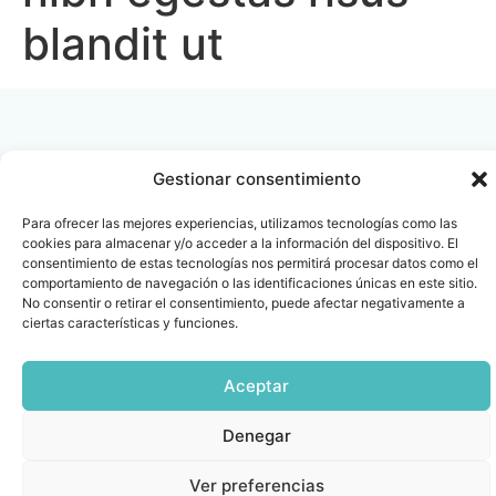
blandit ut
Gestionar consentimiento
Contacto
Oficina Barcelona
Para ofrecer las mejores experiencias, utilizamos tecnologías como las
info@fenin.es
Travesera de Gracia, 56 -
cookies para almacenar y/o acceder a la información del dispositivo. El
1º, 3ª 08006
consentimiento de estas tecnologías nos permitirá procesar datos como el
C/ Villanueva, 20 - 1-
comportamiento de navegación o las identificaciones únicas en este sitio.
932 014 655
28001
No consentir o retirar el consentimiento, puede afectar negativamente a
915 759 800
ciertas características y funciones.
Política
Cookies
Aviso
SIIF(Canal
Políticas
Copyright © 2025 FENIN |
|
|
|
|
de
legal
de
y
Todos los derechos
Aceptar
privacidad
denuncias)
Certificacio
reservados
Denegar
Ver preferencias