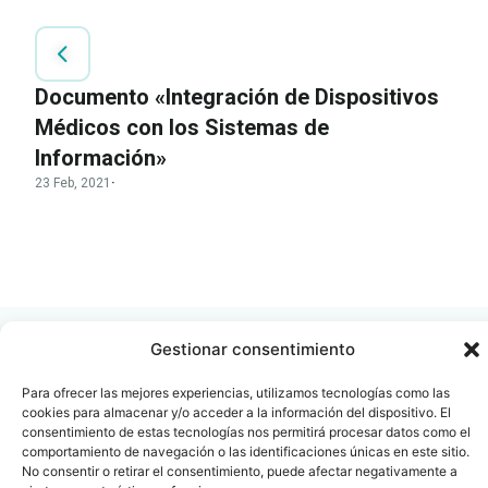
Documento «Integración de Dispositivos
Médicos con los Sistemas de
Información»
23 Feb, 2021
·
LEER
DOCUMENTO
Gestionar consentimiento
Para ofrecer las mejores experiencias, utilizamos tecnologías como las
cookies para almacenar y/o acceder a la información del dispositivo. El
Contacto
Oficina Barcelona
consentimiento de estas tecnologías nos permitirá procesar datos como el
comportamiento de navegación o las identificaciones únicas en este sitio.
info@fenin.es
Travesera de Gracia, 56 -
No consentir o retirar el consentimiento, puede afectar negativamente a
1º, 3ª 08006
C/ Villanueva, 20 - 1-