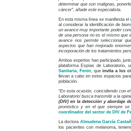
determinar que son malignas, ponerles
cáncer”, añade este especialista
.
En esta misma línea se manifiesta el
al considerar la identificación de bi
un avance muy importante poder conoc
de una persona no es el mismo que el
avance nos permite seleccionar qu
aspectos que han mejorado enormeme
incorporación de los tratamientos per
Ambos expertos han participado, junto
plataforma
Espías de Laboratorio
, u
Sanitaria, Fenin
, que
invita a los 
llevan a cabo en estos espacios para
población.
“
En esta ocasión, coincidiendo con e
Laboratorio’ busca transmitir a la opin
(DIV) en la detección y abordaje d
pronóstico y en el que siempre se 
coordinador del sector de DIV de F
La doctora
Almudena García Casta
los pacientes con melanoma, tenien