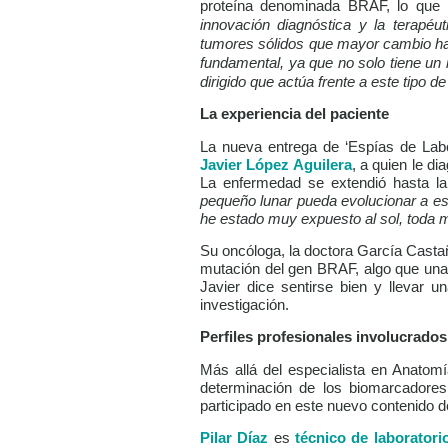
proteína denominada BRAF, lo que l
innovación diagnóstica y la terapé
tumores sólidos que mayor cambio ha
fundamental, ya que no solo tiene un 
dirigido que actúa frente a este tipo d
La experiencia del paciente
La nueva entrega de ‘Espías de Labor
Javier López Aguilera
, a quien le d
La enfermedad se extendió hasta la 
pequeño lunar pueda evolucionar a e
he estado muy expuesto al sol, toda mi
Su oncóloga, la doctora García Castañ
mutación del gen BRAF, algo que una 
Javier dice sentirse bien y llevar u
investigación.
Perfiles profesionales involucrado
Más allá del especialista en Anatomía
determinación de los biomarcadores
participado en este nuevo contenido d
Pilar Díaz
es
técnico de laboratori