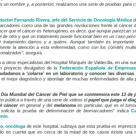
 un nombre y, a posteriori, realizamos una serie de pruebas para c
doctor Fernando Rivera, jefe del Servicio de Oncología Médica
d
omarcadores como una de las grandes revoluciones frente al cáncer de
er que el cáncer es heterogéneo, es decir, que aunque parezcan sim
 de otra y que un tratamiento puede funcionar bien en un caso pero 
é tratamiento damos y a quién
«.
Aunque también es importante 
nte la atención a esta enfermedad, como son los comités multidi
sonalizados”,
asegura
.
 a otros especialistas del Hospital Marqués de Valdecilla, en una nu
n proyecto divulgativo de la
Federación Española de Empresas
ciudadanos a ‘colarse’ en un laboratorio
y
conocer las diversas
 el mejor diagnóstico y abordaje de muchas enfermedades de alta p
l
Día Mundial del Cáncer de Piel que se conmemora este 13 de j
ión pública a través de una serie de videos el
papel que juega el diag
el cáncer
en general y del
melanoma
en particular, que es el tumo
solicita la prueba de determinación de biomarcadores
” indica
Ca
enin.
ño
, oncóloga
de este hospital, subraya que esta prueba es imprescin
do en cuenta que en cerca de la mitad de los casos existe una
m