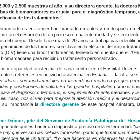
2.000 y 2.500 muestras al año, y su directora gerente, la doctora
bas de biomarcadores es crucial para el diagnóstico temprano, 
eficacia de los tratamientos”.
iomarcadores en cáncer han marcado un antes y un después en el 
indican el desarrollo de un proceso o una enfermedad y se encuentra
lulas del cuerpo. Desde hace más de 20 años se trabaja para identific
 genómicas de los tumores son clave en la elección del mejor tratam
ro (DIV) tiene una labor fundamental, teniendo en cuenta que el 70%
biomarcadores para recibir un tratamiento personalizado.
o y capacidad asistencial de cada centro, en el Hospital Universi
entros referentes en actividad asistencial en España—, la cifra se si
cadores son fundamentales en la medicina moderna ya que permit
des y condiciones de salud. En los grandes hospitales como el nues
para el diagnóstico temprano, el seguimiento de enfermedades y la 
quier caso, nos sirven para mejorar la atención médica y el desarroll
r su importancia la
directora gerente
de este hospital cántabro, 
ier Gómez, jefe del Servicio de Anatomía Patológica del Hosp
 importante que es hacer un diagnóstico preciso de la enfermedad:
“pa
e hay que ver son las células tumorales, por lo que tomar una muestr
 persona tiene un tumor”. “Lo que hacemos es observar las células