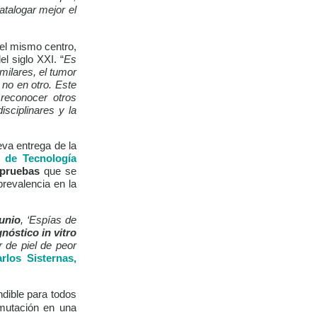
atalogar mejor el
el mismo centro,
l siglo XXI. “
Es
ilares, el tumor
no en otro. Este
reconocer otros
sciplinares y la
eva entrega de la
 de Tecnología
 pruebas
que se
revalencia en la
unio
, ‘Espías de
nóstico in vitro
r de piel de peor
rlos Sisternas,
dible para todos
utación en una