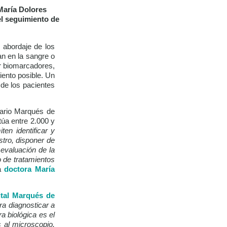
 María Dolores
el seguimiento de
abordaje de los
n en la sangre o
ar biomarcadores,
iento posible. Un
 de los pacientes
tario Marqués de
túa entre 2.000 y
en identificar y
tro, disponer de
evaluación de la
o de tratamientos
la
doctora María
ital Marqués de
ra diagnosticar a
a biológica es el
 al microscopio,