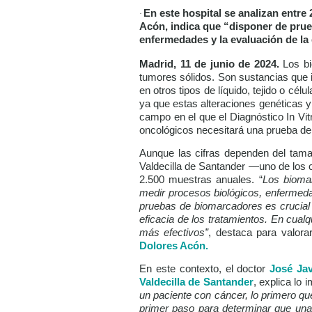
En este hospital se analizan entre 
·
Acón, indica que “disponer de prue
enfermedades y la evaluación de la 
Madrid, 11 de junio de 2024.
Los b
tumores sólidos. Son sustancias que 
en otros tipos de líquido, tejido o cé
ya que estas alteraciones genéticas y
campo en el que el Diagnóstico In Vit
oncológicos necesitará una prueba de 
Aunque las cifras dependen del tamañ
Valdecilla de Santander —uno de los c
2.500 muestras anuales. “
Los biomar
medir procesos biológicos, enfermeda
pruebas de biomarcadores es crucial 
eficacia de los tratamientos. En cual
más efectivos”
, destaca para valora
Dolores Acón.
En este contexto, el doctor
José Jav
Valdecilla de Santander
, explica lo
un paciente con cáncer, lo primero qu
primer paso para determinar que una