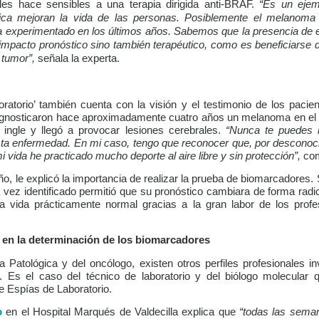
es hace sensibles a una terapia dirigida anti-BRAF.
“Es un eje
utica mejoran la vida de las personas. Posiblemente el melanom
 experimentado en los últimos años. Sabemos que la presencia de 
impacto pronóstico sino también terapéutico, como es beneficiarse 
e tumor”,
señala la experta.
atorio’ también cuenta con la visión y el testimonio de los pacien
iagnosticaron hace aproximadamente cuatro años un melanoma en el 
ingle y llegó a provocar lesiones cerebrales.
“Nunca te puedes 
sta enfermedad. En mi caso, tengo que reconocer que, por desconoc
 vida he practicado mucho deporte al aire libre y sin protección”,
com
o, le explicó la importancia de realizar la prueba de biomarcadores. 
vez identificado permitió que su pronóstico cambiara de forma radic
na vida prácticamente normal gracias a la gran labor de los profe
s en la determinación de los biomarcadores
 Patológica y del oncólogo, existen otros perfiles profesionales i
. Es el caso del técnico de laboratorio y del biólogo molecular
e Espías de Laboratorio.
o
en el Hospital Marqués de Valdecilla explica que
“todas las sema