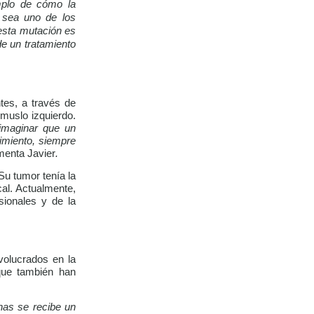
mplo de cómo la
a sea uno de los
esta mutación es
de un tratamiento
tes, a través de
muslo izquierdo.
imaginar que un
imiento, siempre
enta Javier
.
Su tumor tenía la
al. Actualmente,
sionales y de la
nvolucrados en la
 que también han
nas se recibe un