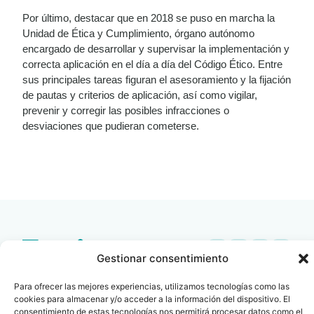
Por último, destacar que en 2018 se puso en marcha la
Unidad de Ética y Cumplimiento, órgano autónomo
encargado de desarrollar y supervisar la implementación y
correcta aplicación en el día a día del Código Ético. Entre
sus principales tareas figuran el asesoramiento y la fijación
de pautas y criterios de aplicación, así como vigilar,
prevenir y corregir las posibles infracciones o
desviaciones que pudieran cometerse.
LEER
DOCUMENTO
Gestionar consentimiento
Contacto
Oficina Barcelona
Para ofrecer las mejores experiencias, utilizamos tecnologías como las
info@fenin.es
Travesera de Gracia, 56 -
cookies para almacenar y/o acceder a la información del dispositivo. El
1º, 3ª 08006
consentimiento de estas tecnologías nos permitirá procesar datos como el