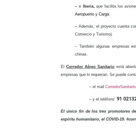
–
e
Iberia,
que facilita los avio
Aeropuerto y Carga.
–
Además, el proyecto cuenta con 
Comercio y Turismo).
– También algunas empresas est
chinas.
El
Corredor Aéreo Sanitario
está abier
empresas que lo requieran. Se puede conta
– el mail
CorredorSanitar
91 0213
– y el teléfono:
El único fin de los tres promotores d
espíritu humanitario, el COVID-19. #cor