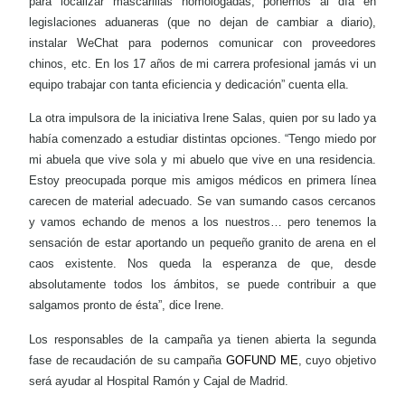
para localizar mascarillas homologadas, ponernos al día en
legislaciones aduaneras (que no dejan de cambiar a diario),
instalar WeChat para podernos comunicar con proveedores
chinos, etc. En los 17 años de mi carrera profesional jamás vi un
equipo trabajar con tanta eficiencia y dedicación” cuenta ella.
La otra impulsora de la iniciativa Irene Salas, quien por su lado ya
había comenzado a estudiar distintas opciones. “Tengo miedo por
mi abuela que vive sola y mi abuelo que vive en una residencia.
Estoy preocupada porque mis amigos médicos en primera línea
carecen de material adecuado. Se van sumando casos cercanos
y vamos echando de menos a los nuestros… pero tenemos la
sensación de estar aportando un pequeño granito de arena en el
caos existente. Nos queda la esperanza de que, desde
absolutamente todos los ámbitos, se puede contribuir a que
salgamos pronto de ésta”, dice Irene.
Los responsables de la campaña ya tienen abierta la segunda
fase de recaudación de su campaña
GOFUND ME
, cuyo objetivo
será ayudar al Hospital Ramón y Cajal de Madrid.