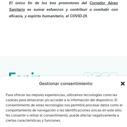
El único fin de los tres promotores del
Corredor Aéreo
Sanitario
es sumar esfuerzos y contribuir a combatir con
eficacia, y espíritu humanitario, el COVID-19.
LEER
DOCUMENTO
Gestionar consentimiento
Contacto
Oficina Barcelona
info@fenin.es
Travesera de Gracia, 56 -
Para ofrecer las mejores experiencias, utilizamos tecnologías como las
cookies para almacenar y/o acceder a la información del dispositivo. El
1º, 3ª 08006
C/ Villanueva, 20 - 1-
consentimiento de estas tecnologías nos permitirá procesar datos como el
932 014 655
28001
comportamiento de navegación o las identificaciones únicas en este sitio.
No consentir o retirar el consentimiento, puede afectar negativamente a
915 759 800
ciertas características y funciones.
Política
Cookies
Aviso
SIIF(Canal
Políticas
Copyright © 2025 FENIN |
|
|
|
|