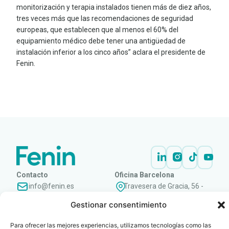
monitorización y terapia instalados tienen más de diez años,
tres veces más que las recomendaciones de seguridad
europeas, que establecen que al menos el 60% del
equipamiento médico debe tener una antigüedad de
instalación inferior a los cinco años” aclara el presidente de
Fenin.
LEER
DOCUMENTO
Contacto
Oficina Barcelona
info@fenin.es
Travesera de Gracia, 56 -
1º, 3ª 08006
C/ Villanueva, 20 - 1-
Gestionar consentimiento
932 014 655
28001
915 759 800
Para ofrecer las mejores experiencias, utilizamos tecnologías como las