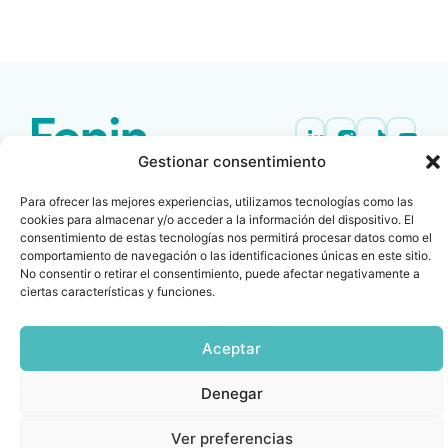
LEER
DOCUMENTO
Gestionar consentimiento
Contacto
Oficina Barcelona
info@fenin.es
Travesera de Gracia, 56 -
Para ofrecer las mejores experiencias, utilizamos tecnologías como las
1º, 3ª 08006
cookies para almacenar y/o acceder a la información del dispositivo. El
C/ Villanueva, 20 - 1-
consentimiento de estas tecnologías nos permitirá procesar datos como el
932 014 655
28001
comportamiento de navegación o las identificaciones únicas en este sitio.
915 759 800
No consentir o retirar el consentimiento, puede afectar negativamente a
ciertas características y funciones.
Política
Cookies
Aviso
SIIF(Canal
Políticas
Copyright © 2025 FENIN |
|
|
|
|
de
legal
de
y
Todos los derechos
privacidad
denuncias)
Certificacio
reservados
Aceptar
Denegar
Ver preferencias