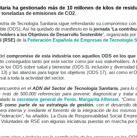
itaria ha gestionado más de 10 millones de kilos de resid
il toneladas de emisiones de CO2.
dustria de Tecnología Sanitaria sigue refrendando su compromiso con
ible (ODS). Así ha quedado de manifiesto en la
jornada ‘La contribu
holders a los Objetivos de Desarrollo Sostenible’
, organizada por
l (RSE)
de la
Federación Española de Empresas de Tecnología S
del
compromiso de esta industria con aquellos ODS en los que 
to conseguidos tanto por este sector como por sus stakeholders. A 
os los ODS sobre salud y bienestar (ODS 3), inclusión y diversida
) y las alianzas para lograr los objetivos (ODS 17), así como el O
sal a toda la actividad del sector.
 encuentra en el
ADN del Sector de Tecnología Sanitaria
, para lo
io más de 500.000 referencias para prevenir, diagnosticar y trata
alado la
secretaria general de Fenin
,
Margarita Alfonsel
. “Como 
S como parte de su estrategia de gestión
, con el desarrollo de
a interna y mediante el fomento de la integración de los mismos e
Federación”
, ha añadido. La Guía de Responsabilidad Social Empre
s Voluntades de RSE son algunas iniciativas puestas en marcha por 