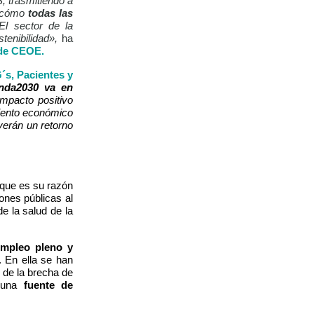
, trasmitiendo a
e cómo
todas las
 El sector de la
tenibilidad»,
ha
 de CEOE.
s, Pacientes y
nda2030 va en
mpacto positivo
miento económico
verán un retorno
ue es su razón
ones públicas al
de la salud de la
empleo pleno y
. En ella se han
 de la brecha de
n una
fuente de