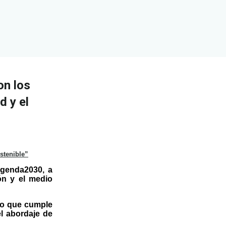
on los
d y el
stenible”
Agenda2030, a
ón y el medio
ivo que cumple
l abordaje de