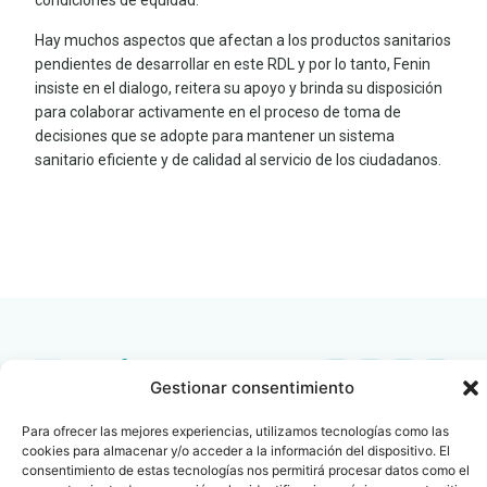
condiciones de equidad.
Hay muchos aspectos que afectan a los productos sanitarios
pendientes de desarrollar en este RDL y por lo tanto, Fenin
insiste en el dialogo, reitera su apoyo y brinda su disposición
para colaborar activamente en el proceso de toma de
decisiones que se adopte para mantener un sistema
sanitario eficiente y de calidad al servicio de los ciudadanos.
LEER
DOCUMENTO
Gestionar consentimiento
Contacto
Oficina Barcelona
Para ofrecer las mejores experiencias, utilizamos tecnologías como las
info@fenin.es
Travesera de Gracia, 56 -
cookies para almacenar y/o acceder a la información del dispositivo. El
1º, 3ª 08006
consentimiento de estas tecnologías nos permitirá procesar datos como el
C/ Villanueva, 20 - 1-