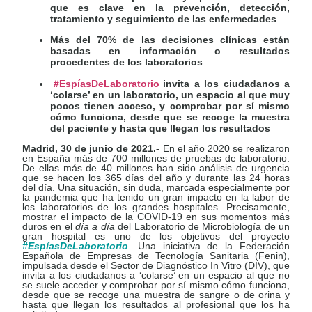
que es clave en la prevención, detección,
tratamiento y seguimiento de las enfermedades
Más del 70% de las decisiones clínicas están
basadas en información o resultados
procedentes de los laboratorios
#EspíasDeLaboratorio
invita a los ciudadanos a
‘colarse’ en un laboratorio, un espacio al que muy
pocos tienen acceso, y comprobar por sí mismo
cómo funciona, desde que se recoge la muestra
del paciente y hasta que llegan los resultados
Madrid, 30 de junio de 2021.-
En el año 2020 se realizaron
en España más de 700 millones de pruebas de laboratorio.
De ellas más de 40 millones han sido análisis de urgencia
que se hacen los 365 días del año y durante las 24 horas
del día. Una situación, sin duda, marcada especialmente por
la pandemia que ha tenido un gran impacto en la labor de
los laboratorios de los grandes hospitales. Precisamente,
mostrar el impacto de la COVID-19 en sus momentos más
duros en el
día a día
del Laboratorio de Microbiología de un
gran hospital es uno de los objetivos del proyecto
#EspíasDeLaboratorio
. Una iniciativa de la Federación
Española de Empresas de Tecnología Sanitaria (Fenin),
impulsada desde el Sector de Diagnóstico In Vitro (DIV), que
invita a los ciudadanos a ‘colarse’ en un espacio al que no
se suele acceder y comprobar por sí mismo cómo funciona,
desde que se recoge una muestra de sangre o de orina y
hasta que llegan los resultados al profesional que los ha