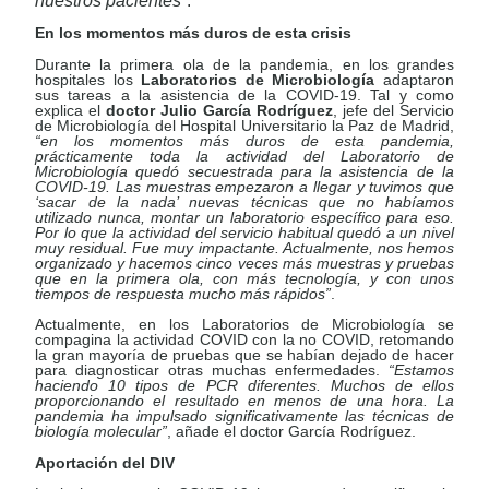
nuestros pacientes”
.
En los momentos más duros de esta crisis
Durante la primera ola de la pandemia, en los grandes
hospitales los
Laboratorios de Microbiología
adaptaron
sus tareas a la asistencia de la COVID-19. Tal y como
explica el
doctor Julio García Rodríguez
, jefe del Servicio
de Microbiología del Hospital Universitario la Paz de Madrid,
“en los momentos más duros de esta pandemia,
prácticamente toda la actividad del Laboratorio de
Microbiología quedó secuestrada para la asistencia de la
COVID-19. Las muestras empezaron a llegar y tuvimos que
‘sacar de la nada’ nuevas técnicas que no habíamos
utilizado nunca, montar un laboratorio específico para eso.
Por lo que la actividad del servicio habitual quedó a un nivel
muy residual. Fue muy impactante. Actualmente, nos hemos
organizado y hacemos cinco veces más muestras y pruebas
que en la primera ola, con más tecnología, y con unos
tiempos de respuesta mucho más rápidos”
.
Actualmente, en los Laboratorios de Microbiología se
compagina la actividad COVID con la no COVID, retomando
la gran mayoría de pruebas que se habían dejado de hacer
para diagnosticar otras muchas enfermedades.
“Estamos
haciendo 10 tipos de PCR diferentes. Muchos de ellos
proporcionando el resultado en menos de una hora. La
pandemia ha impulsado significativamente las técnicas de
biología molecular”
, añade el doctor García Rodríguez.
Aportación del DIV