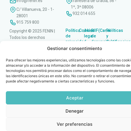
info@fenin.es
Travesera de Gracia, 56 -
1º, 3ª 08006
C/ Villanueva, 20 - 1-
932 014 655
28001
915 759 800
Política
Cookies
Aviso
SIIF(Canal
Políticas
Copyright © 2025 FENIN |
|
|
|
|
de
legal
de
y
Todos los derechos
privacidad
denuncias)
Certificacio
reservados
Gestionar consentimiento
Para ofrecer las mejores experiencias, utilizamos tecnologías como las cook
almacenar y/o acceder a la información del dispositivo. El consentimiento de
tecnologías nos permitirá procesar datos como el comportamiento de navega
las identificaciones únicas en este sitio. No consentir o retirar el consentimie
puede afectar negativamente a ciertas características y funciones.
Aceptar
Denegar
Ver preferencias