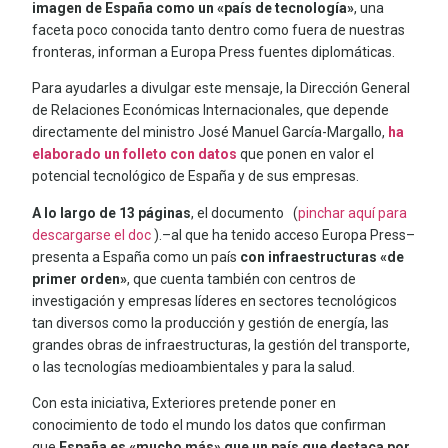
imagen de España como un «país de tecnología»
, una
faceta poco conocida tanto dentro como fuera de nuestras
fronteras, informan a Europa Press fuentes diplomáticas.
Para ayudarles a divulgar este mensaje, la Dirección General
de Relaciones Económicas Internacionales, que depende
directamente del ministro José Manuel García-Margallo,
ha
elaborado un folleto con datos
que ponen en valor el
potencial tecnológico de España y de sus empresas.
A lo largo de 13 páginas
, el documento (
pinchar aquí para
descargarse el doc
).–al que ha tenido acceso Europa Press–
presenta a España como un país
con infraestructuras «de
primer orden»
, que cuenta también con centros de
investigación y empresas líderes en sectores tecnológicos
tan diversos como la producción y gestión de energía, las
grandes obras de infraestructuras, la gestión del transporte,
o las tecnologías medioambientales y para la salud.
Con esta iniciativa, Exteriores pretende poner en
conocimiento de todo el mundo los datos que confirman
que
España es «mucho más» que un país que destaca por