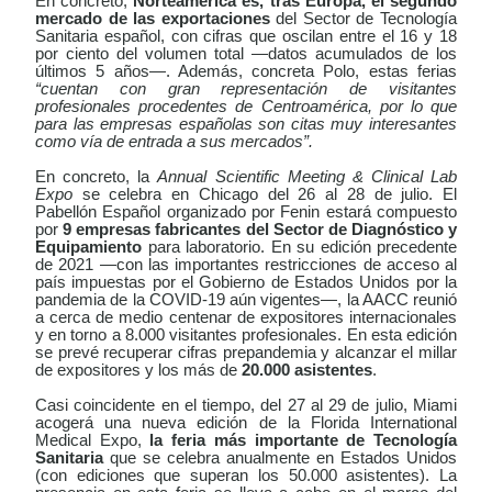
En concreto,
Norteamérica es, tras Europa, el segundo
mercado de las exportaciones
del Sector de Tecnología
Sanitaria español, con cifras que oscilan entre el 16 y 18
por ciento del volumen total —datos acumulados de los
últimos 5 años—. Además, concreta Polo, estas ferias
“cuentan con gran representación de visitantes
profesionales procedentes de Centroamérica, por lo que
para las empresas españolas son citas muy interesantes
como vía de entrada a sus mercados”.
En concreto, la
Annual Scientific Meeting & Clinical Lab
Expo
se celebra en Chicago del 26 al 28 de julio. El
Pabellón Español organizado por Fenin estará compuesto
por
9 empresas fabricantes del Sector de Diagnóstico y
Equipamiento
para laboratorio. En su edición precedente
de 2021 —con las importantes restricciones de acceso al
país impuestas por el Gobierno de Estados Unidos por la
pandemia de la COVID-19 aún vigentes—, la AACC reunió
a cerca de medio centenar de expositores internacionales
y en torno a 8.000 visitantes profesionales. En esta edición
se prevé recuperar cifras prepandemia y alcanzar el millar
de expositores y los más de
20.000 asistentes
.
Casi coincidente en el tiempo, del 27 al 29 de julio, Miami
acogerá una nueva edición de la Florida International
Medical Expo,
la feria más importante de Tecnología
Sanitaria
que se celebra anualmente en Estados Unidos
(con ediciones que superan los 50.000 asistentes). La