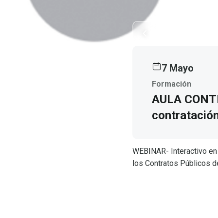
7 Mayo
Formación
AULA CONTRA
contratación
WEBINAR- Interactivo en 
los Contratos Públicos de
IR A LA INSCRIP
VER
PROGRAMA