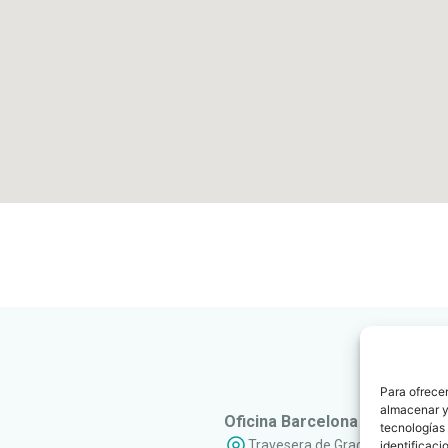
Para ofrecer
almacenar y/
Oficina Barcelona
tecnologías
Travesera de Gracia, 56 - 1º, 3ª
identificaci