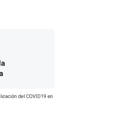
la
a
plicación del COVID19 en