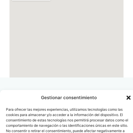
Gestionar consentimiento
Para ofrecer las mejores experiencias, utilizamos tecnologías como las
Contacto
Oficina Barcelona
cookies para almacenar y/o acceder a la información del dispositivo. El
info@fenin.es
Travesera de Gracia, 56 -
consentimiento de estas tecnologías nos permitirá procesar datos como el
1º, 3ª 08006
comportamiento de navegación o las identificaciones únicas en este sitio.
C/ Villanueva, 20 - 1-
932 014 655
No consentir o retirar el consentimiento, puede afectar negativamente a
28001