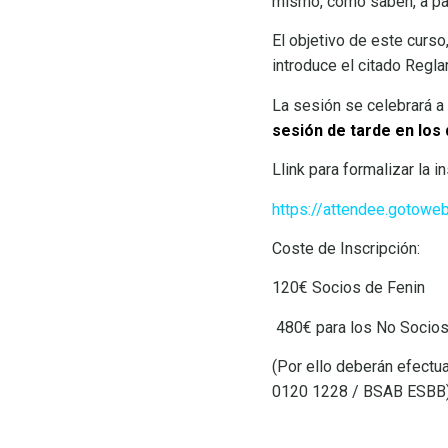
mismo, como saben, a par
El objetivo de este curs
introduce el citado Regl
La sesión se celebrará a
sesión de tarde en los 
Llink para formalizar la in
https://attendee.gotow
C
oste
de Inscripción:
120€ Socios de Fenin
480€ para los No Socios
(Por ello deberán efect
0120 1228 / BSAB ESBB