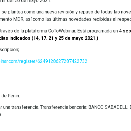
tir del 26 de mayo 2021.
o, se plantea como una nueva revisión y repaso de todas las no
amento MDR, así como las últimas novedades recibidas al respe
 través de la plataforma GoToWebinar. Está programada en 4
sesi
días indicados (14, 17. 21 y 25 de mayo 2021.)
scripción;
ebinar.com/register/6249128627287422732
 de Fenin.
uar una transferencia. Transferencia bancaria: BANCO SABADELL
)