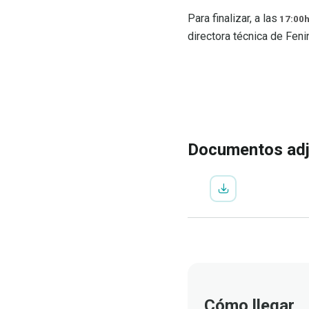
Para finalizar, a las
17:00
directora técnica de Feni
IR A LA INSCRIP
VER
PROGRAMA
Documentos ad
Cómo llegar