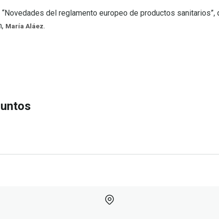
“Novedades del reglamento europeo de productos sanitarios”, q
h
n,
.
María Aláez
CIÓN
juntos