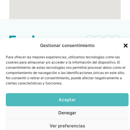
Gestionar consentimiento
Contacto
Oficina Barcelona
Para ofrecer las mejores experiencias, utilizamos tecnologías como las
info@fenin.es
Travesera de Gracia, 56 -
cookies para almacenar y/o acceder a la información del dispositivo. El
1º, 3ª 08006
C/ Villanueva, 20 - 1-
consentimiento de estas tecnologías nos permitirá procesar datos como el
932 014 655
comportamiento de navegación o las identificaciones únicas en este sitio.
28001
No consentir o retirar el consentimiento, puede afectar negativamente a
915 759 800
ciertas características y funciones.
Política
Cookies
Aviso
SIIF(Canal
Políticas
Copyright © 2025 FENIN |
|
|
|
|
de
legal
de
y
Todos los derechos
privacidad
denuncias)
Certificacio
Aceptar
reservados
Denegar
Ver preferencias