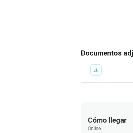
IR A LA INSCRIP
VER
PROGRAMA
Documentos ad
Cómo llegar
Online