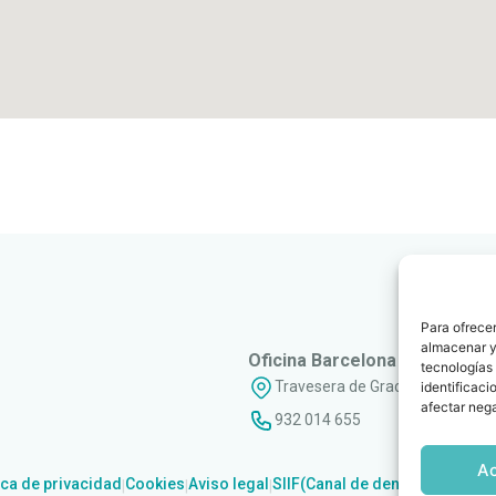
Para ofrecer
almacenar y/
Oficina Barcelona
tecnologías
Travesera de Gracia, 56 - 1º, 3ª
identificaci
afectar nega
932 014 655
A
ica de privacidad
Cookies
Aviso legal
SIIF(Canal de denuncias)
Polít
|
|
|
|