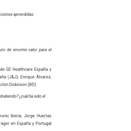
lecciones aprendidas
.
turo de enorme valor para el
 de GE Healthcare España y
paña (J&J);
Enrique Álvarez,
cton Dickinson (BD).
batiendo? ¿cuál ha sido el
ronic Iberia;
Jorge Huertas
Dräger en España y Portugal