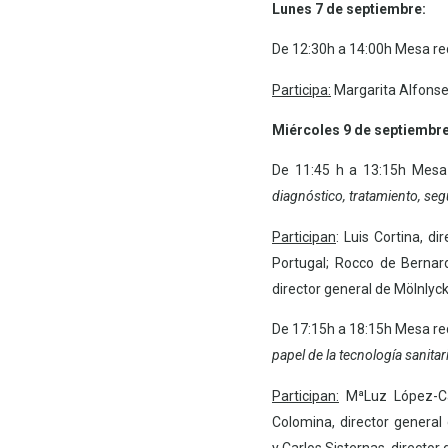
Lunes 7 de septiembre:
De 12:30h a 14:00h Mesa r
Participa:
Margarita Alfonsel
Miércoles 9 de septiembr
De 11:45 h a 13:15h Mes
diagnóstico, tratamiento, segu
Participan
: Luis Cortina, d
Portugal; R
occo de Bernar
director general de Mölnlyc
De 17:15h a 18:15h Mesa r
papel de la tecnología sanita
Participan:
MªLuz López-Ca
Colomina, director genera
y
Carlos Sisternas, director 