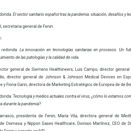
edonda.
El sector sanitario español tras la pandemia: situación, desafíos y 
, secretaria general de Fenin.
e:
a redonda.
La innovación en tecnologías sanitarias en procesos. Un fu
imiento de las patologías y la calidad de vida.
irector general de Siemens Healthineers;
Luis Campo, director general
dis, director general de Johnson & Johnson Medical Devices en Es
ke y
Fiona Garin, directora de Marketing Estratégico de Europea de de Be
edonda.
Tecnología y medios actuales contra el virus, ¿cómo lo estamos com
ria durante la pandemia?.
rrasco, presidenta de Fenin; M
aría Vila, directora general de Medt
l de Oximesa y Nippon Gases Healthcare; D
ionisio Martínez, CEO de 
de Fenin y experto en IVD.