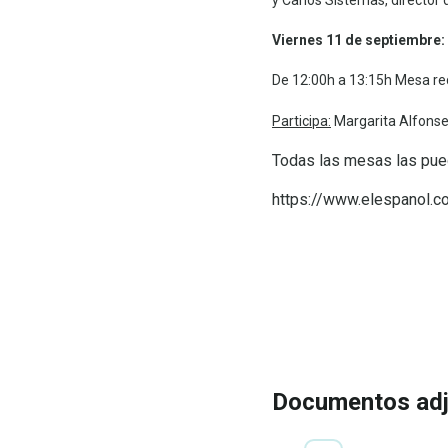
Viernes 11 de septiembre:
De 12:00h a 13:15h Mesa r
Participa:
Margarita Alfonsel
Todas las mesas las pued
https://www.elespanol.c
IR A LA INSCRIP
VER
PROGRAMA
Documentos ad