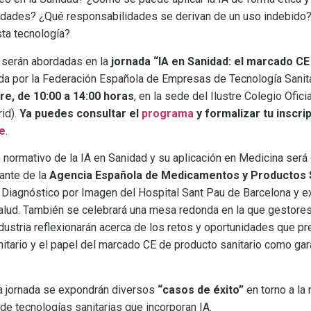
edades? ¿Qué responsabilidades se derivan de un uso indebido?
ta tecnología?
 serán abordadas en la
jornada “IA en Sanidad: el marcado CE
ada por la Federación Española de Empresas de Tecnología Sanitari
e, de 10:00 a 14:00 horas
, en la sede del Ilustre Colegio Ofi
rid).
Ya puedes consultar el
programa
y formalizar tu inscri
e
.
 normativo de la IA en Sanidad y su aplicación en Medicina será
tante de la
Agencia Española de Medicamentos y Productos 
e Diagnóstico por Imagen del Hospital Sant Pau de Barcelona y 
salud. También se celebrará una mesa redonda en la que gestores,
ndustria reflexionarán acerca de los retos y oportunidades que p
nitario y el papel del marcado CE de producto sanitario como gar
la jornada se expondrán diversos
“casos de éxito”
en torno a la 
n de tecnologías sanitarias que incorporan IA.