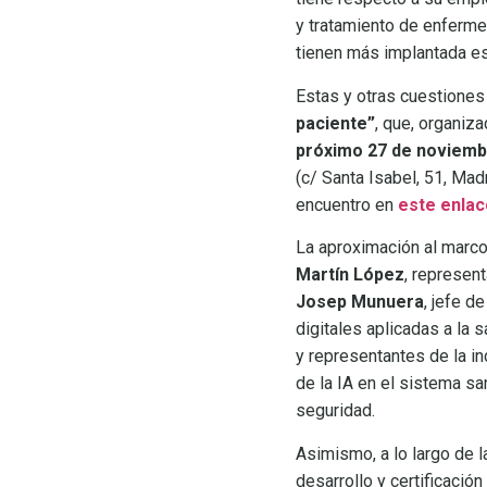
y tratamiento de enferm
tienen más implantada es
Estas y otras cuestiones
paciente”
, que, organiz
próximo 27 de noviembr
(c/ Santa Isabel, 51, Mad
encuentro en
este enlac
La aproximación al marco
Martín López
, represen
Josep Munuera
, jefe d
digitales aplicadas a la 
y representantes de la i
de la IA en el sistema sa
seguridad.
Asimismo, a lo largo de 
desarrollo y certificació