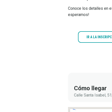
Conoce los detalles en e
esperamos!
IR A LA INSCRIP
VER
PROGRAMA
Documentos
adjuntos
Cómo llegar
Calle Santa Isabel, 51