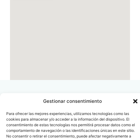
Gestionar consentimiento
Para ofrecer las mejores experiencias, utilizamos tecnologías como las
Contacto
Oficina Barcelona
cookies para almacenar y/o acceder a la información del dispositivo. El
info@fenin.es
Travesera de Gracia, 56 -
consentimiento de estas tecnologías nos permitirá procesar datos como el
1º, 3ª 08006
comportamiento de navegación o las identificaciones únicas en este sitio.
C/ Villanueva, 20 - 1-
932 014 655
No consentir o retirar el consentimiento, puede afectar negativamente a
28001