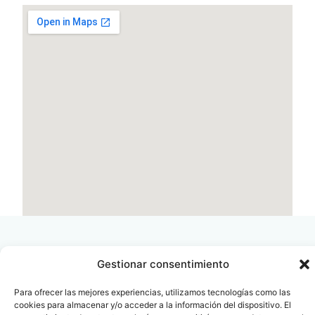
Gestionar consentimiento
Para ofrecer las mejores experiencias, utilizamos tecnologías como las
Contacto
Oficina Barcelona
cookies para almacenar y/o acceder a la información del dispositivo. El
info@fenin.es
Travesera de Gracia, 56 -