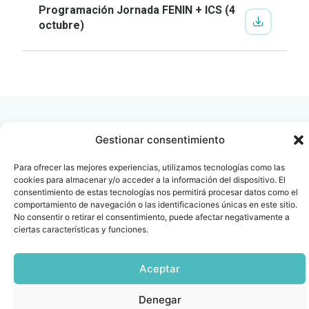
Programación Jornada FENIN + ICS (4
octubre)
Gestionar consentimiento
Para ofrecer las mejores experiencias, utilizamos tecnologías como las
Contacto
Oficina Barcelona
cookies para almacenar y/o acceder a la información del dispositivo. El
info@fenin.es
Travesera de Gracia, 56 -
consentimiento de estas tecnologías nos permitirá procesar datos como el
1º, 3ª 08006
comportamiento de navegación o las identificaciones únicas en este sitio.
C/ Villanueva, 20 - 1-
No consentir o retirar el consentimiento, puede afectar negativamente a
932 014 655
28001
ciertas características y funciones.
915 759 800
Política
Cookies
Aviso
SIIF(Canal
Políticas
Copyright © 2025 FENIN |
|
|
|
|
Aceptar
de
legal
de
y
Todos los derechos
privacidad
denuncias)
Certificacio
reservados
Denegar