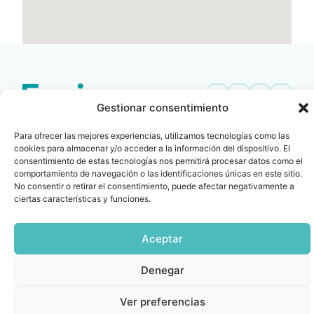
Gestionar consentimiento
Contacto
Oficina Barcelona
Para ofrecer las mejores experiencias, utilizamos tecnologías como las
info@fenin.es
Travesera de Gracia, 56 -
cookies para almacenar y/o acceder a la información del dispositivo. El
1º, 3ª 08006
C/ Villanueva, 20 - 1-
consentimiento de estas tecnologías nos permitirá procesar datos como el
932 014 655
comportamiento de navegación o las identificaciones únicas en este sitio.
28001
No consentir o retirar el consentimiento, puede afectar negativamente a
915 759 800
ciertas características y funciones.
Política
Cookies
Aviso
SIIF(Canal
Políticas
Copyright © 2025 FENIN |
|
|
|
|
de
legal
de
y
Todos los derechos
privacidad
denuncias)
Certificacio
Aceptar
reservados
Denegar
Ver preferencias