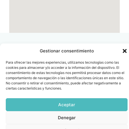
Gestionar consentimiento
Para ofrecer las mejores experiencias, utilizamos tecnologías como las
Contacto
Oficina Barcelona
cookies para almacenar y/o acceder a la información del dispositivo. El
info@fenin.es
Travesera de Gracia, 56 -
consentimiento de estas tecnologías nos permitirá procesar datos como el
1º, 3ª 08006
comportamiento de navegación o las identificaciones únicas en este sitio.
C/ Villanueva, 20 - 1-
No consentir o retirar el consentimiento, puede afectar negativamente a
932 014 655
28001
ciertas características y funciones.
915 759 800
Política
Cookies
Aviso
SIIF(Canal
Políticas
Copyright © 2025 FENIN |
|
|
|
|
Aceptar
de
legal
de
y
Todos los derechos
privacidad
denuncias)
Certificacio
reservados
Denegar