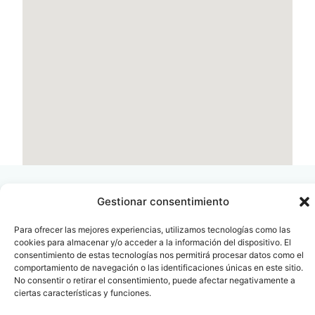
Gestionar consentimiento
Para ofrecer las mejores experiencias, utilizamos tecnologías como las
cookies para almacenar y/o acceder a la información del dispositivo. El
Contacto
Oficina Barcelona
consentimiento de estas tecnologías nos permitirá procesar datos como el
info@fenin.es
Travesera de Gracia, 56 -
comportamiento de navegación o las identificaciones únicas en este sitio.
1º, 3ª 08006
No consentir o retirar el consentimiento, puede afectar negativamente a
C/ Villanueva, 20 - 1-
932 014 655
ciertas características y funciones.
28001
915 759 800