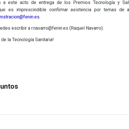
ión a este acto de entrega de los Premios Tecnología y Sa
ue es imprescindible confirmar asistencia por temas de af
nistracion@fenin.es
.
edes escribir a r.navarro@fenin.es (Raquel Navarro).
de la Tecnología Sanitaria!
CIÓN
juntos