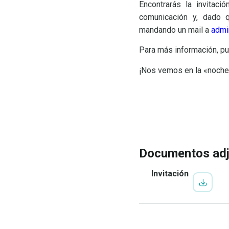
Encontrarás la invitac
comunicación y, dado q
mandando un mail a
admi
Para más información, pu
¡Nos vemos en la «noche 
IR A LA INSCRIP
VER
PROGRAMA
Documentos ad
Invitación