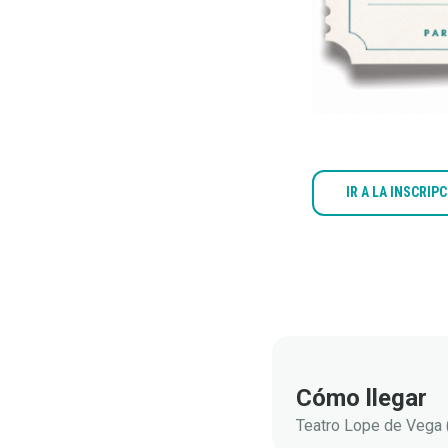
IR A LA INSCRIP
VER
PROGRAMA
Documentos
adjuntos
Cómo llegar
Teatro Lope de Vega 