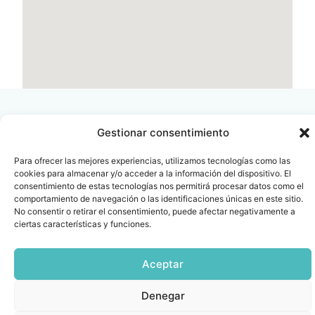
Gestionar consentimiento
Para ofrecer las mejores experiencias, utilizamos tecnologías como las
Contacto
Oficina Barcelona
cookies para almacenar y/o acceder a la información del dispositivo. El
info@fenin.es
Travesera de Gracia, 56 -
consentimiento de estas tecnologías nos permitirá procesar datos como el
1º, 3ª 08006
comportamiento de navegación o las identificaciones únicas en este sitio.
C/ Villanueva, 20 - 1-
No consentir o retirar el consentimiento, puede afectar negativamente a
932 014 655
28001
ciertas características y funciones.
915 759 800
Política
Cookies
Aviso
SIIF(Canal
Políticas
Copyright © 2025 FENIN |
|
|
|
|
Aceptar
de
legal
de
y
Todos los derechos
privacidad
denuncias)
Certificacio
reservados
Denegar