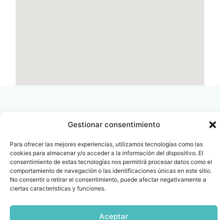
Gestionar consentimiento
Contacto
Oficina Barcelona
Para ofrecer las mejores experiencias, utilizamos tecnologías como las
info@fenin.es
Travesera de Gracia, 56 -
cookies para almacenar y/o acceder a la información del dispositivo. El
consentimiento de estas tecnologías nos permitirá procesar datos como el
1º, 3ª 08006
C/ Villanueva, 20 - 1-
comportamiento de navegación o las identificaciones únicas en este sitio.
932 014 655
28001
No consentir o retirar el consentimiento, puede afectar negativamente a
915 759 800
ciertas características y funciones.
Política
Cookies
Aviso
SIIF(Canal
Políticas
Copyright © 2025 FENIN |
|
|
|
|
de
legal
de
y
Todos los derechos
Aceptar