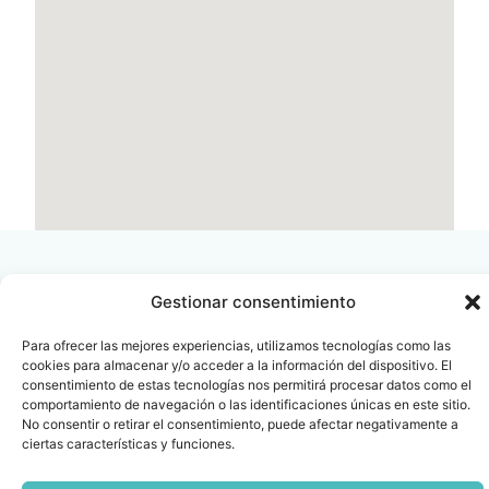
Gestionar consentimiento
Para ofrecer las mejores experiencias, utilizamos tecnologías como las
Contacto
Oficina Barcelona
cookies para almacenar y/o acceder a la información del dispositivo. El
info@fenin.es
Travesera de Gracia, 56 -
consentimiento de estas tecnologías nos permitirá procesar datos como el
1º, 3ª 08006
comportamiento de navegación o las identificaciones únicas en este sitio.
C/ Villanueva, 20 - 1-
No consentir o retirar el consentimiento, puede afectar negativamente a
932 014 655
28001
ciertas características y funciones.
915 759 800
Política
Cookies
Aviso
SIIF(Canal
Políticas