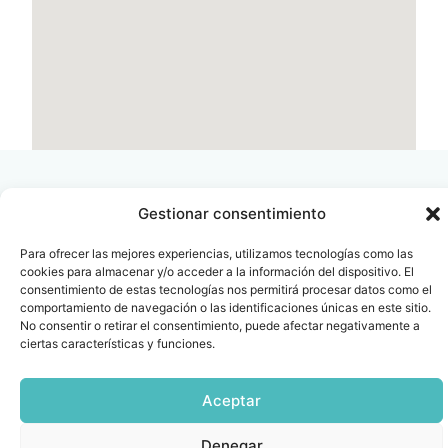
Gestionar consentimiento
Para ofrecer las mejores experiencias, utilizamos tecnologías como las
Contacto
Oficina Barcelona
cookies para almacenar y/o acceder a la información del dispositivo. El
info@fenin.es
Travesera de Gracia, 56 -
consentimiento de estas tecnologías nos permitirá procesar datos como el
1º, 3ª 08006
comportamiento de navegación o las identificaciones únicas en este sitio.
C/ Villanueva, 20 - 1-
No consentir o retirar el consentimiento, puede afectar negativamente a
932 014 655
28001
ciertas características y funciones.
915 759 800
Política
Cookies
Aviso
SIIF(Canal
Políticas
Copyright © 2025 FENIN |
|
|
|
|
Aceptar
de
legal
de
y
Todos los derechos
privacidad
denuncias)
Certificacio
reservados
Denegar