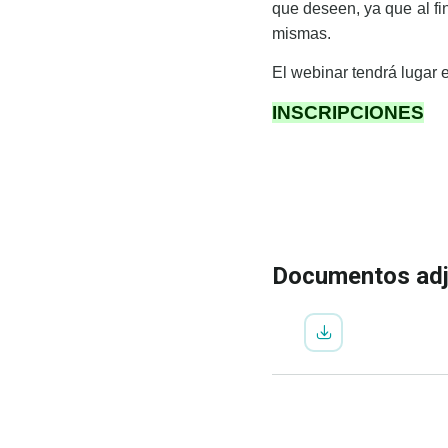
que deseen, ya que al fi
mismas.
El webinar tendrá lugar 
INSCRIPCIONES
IR A LA INSCRIP
VER
PROGRAMA
Documentos ad