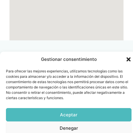
Gestionar consentimiento
Para ofrecer las mejores experiencias, utilizamos tecnologías como las
Contacto
Oficina Barcelona
cookies para almacenar y/o acceder a la información del dispositivo. El
info@fenin.es
Travesera de Gracia, 56 -
consentimiento de estas tecnologías nos permitirá procesar datos como el
1º, 3ª 08006
comportamiento de navegación o las identificaciones únicas en este sitio.
C/ Villanueva, 20 - 1-
No consentir o retirar el consentimiento, puede afectar negativamente a
932 014 655
28001
ciertas características y funciones.
915 759 800
Política
Cookies
Aviso
SIIF(Canal
Políticas
Copyright © 2025 FENIN |
|
|
|
|
Aceptar
de
legal
de
y
Todos los derechos
privacidad
denuncias)
Certificacio
reservados
Denegar