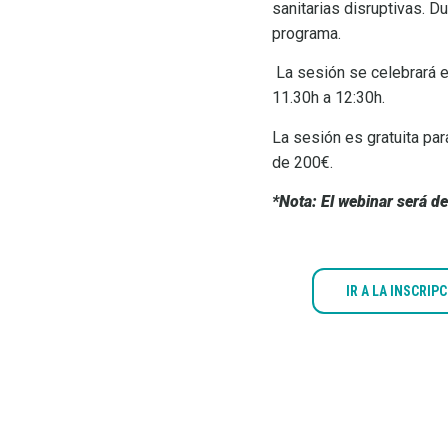
sanitarias disruptivas. 
programa.
La sesión se celebrará e
11.30h a 12:30h.
La sesión es gratuita pa
de 200€.
*Nota: El webinar será d
IR A LA INSCRIP
VER
PROGRAMA
Documentos
adjuntos